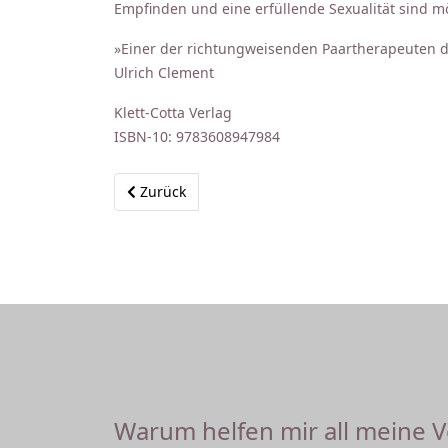
Empfinden und eine erfüllende Sexualität sind m
»Einer der richtungweisenden Paartherapeuten 
Ulrich Clement
Klett-Cotta Verlag
ISBN-10: 9783608947984
Vorheriger Beitrag: Die Psychologie sexueller L
Zurück
Warum helfen mir all meine 