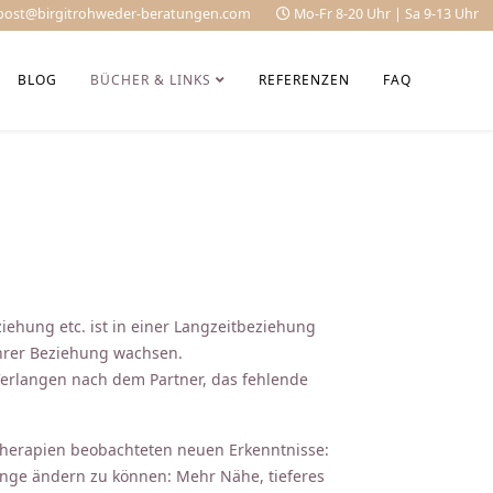
post@birgitrohweder-beratungen.com
Mo-Fr 8-20 Uhr | Sa 9-13 Uhr
BLOG
BÜCHER & LINKS
REFERENZEN
FAQ
iehung etc. ist in einer Langzeitbeziehung
ihrer Beziehung wachsen.
Verlangen nach dem Partner, das fehlende
artherapien beobachteten neuen Erkenntnisse:
inge ändern zu können: Mehr Nähe, tieferes