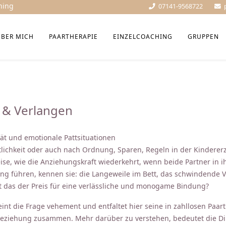
hing
07141-9568722
ÜBER MICH
PAARTHERAPIE
EINZELCOACHING
GRUPPEN
t & Verlangen
ät und emotionale Pattsituationen
tlichkeit oder auch nach Ordnung, Sparen, Regeln in der Kindererz
ise, wie die Anziehungskraft wiederkehrt, wenn beide Partner in 
ng führen, kennen sie: die Langeweile im Bett, das schwindende 
 das der Preis für eine verlässliche und monogame Bindung?
eint die Frage vehement und entfaltet hier seine in zahllosen Pa
 Beziehung zusammen. Mehr darüber zu verstehen, bedeutet die D