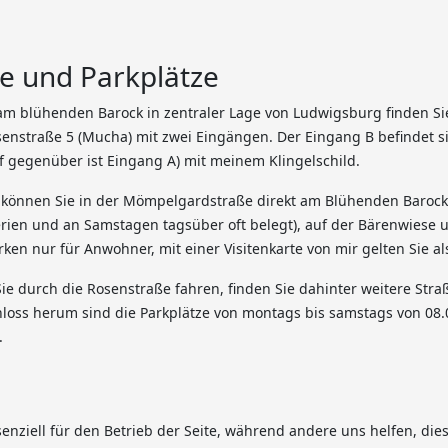
e und Parkplätze
 am blühenden Barock in zentraler Lage von Ludwigsburg finden S
enstraße 5 (Mucha) mit zwei Eingängen. Der Eingang B befindet sic
f gegenüber ist Eingang A) mit meinem Klingelschild.
 können Sie in der Mömpelgardstraße direkt am Blühenden Barock
rien und an Samstagen tagsüber oft belegt), auf der Bärenwiese un
rken nur für Anwohner, mit einer Visitenkarte von mir gelten Sie a
ie durch die Rosenstraße fahren, finden Sie dahinter weitere Str
loss herum sind die Parkplätze von montags bis samstags von 08.0
.
senziell für den Betrieb der Seite, während andere uns helfen, di