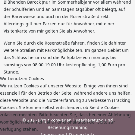
Blühenden Barock (nur im Sommerhalbjahr vor allem während
der Schulferien und an Samstagen tagsüber oft belegt), auf
der Bärenwiese und auch in der Rosenstraße direkt.
Allerdings gilt hier Parken nur für Anwohner, mit einer
Visitenkarte von mir gelten Sie als Anwohner.
Wenn Sie durch die Rosenstraße fahren, finden Sie dahinter
weitere Straßen mit Parkmöglichkeiten. Im ganzen Gebiet um
das Schloss herum sind die Parkplätze von montags bis
samstags von 08.00-19.00 Uhr kostenpflichtig, 1,00 Euro pro
Stunde.
Wir benutzen Cookies
Wir nutzen Cookies auf unserer Website. Einige von ihnen sind
essenziell für den Betrieb der Seite, während andere uns helfen,
diese Website und die Nutzererfahrung zu verbessern (Tracking
Cookies). Sie können selbst entscheiden, ob Sie die Cookies
zulassen möchten. Bitte beachten Sie, dass bei einer Ablehnung
© 2026 Birgit Rohweder | Paarberatung und
womöglich nicht mehr alle Funktionalitäten der Seite zur
Beziehungstraining
Verfügung stehen.
Impressum
|
Datenschutz