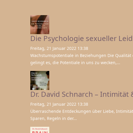
Die Psychologie sexueller Lei
Freitag, 21 Januar 2022 13:38
Wachstumspotentiale in Beziehungen Die Qualität
gelingt es, die Potentiale in uns zu wecken,...
Dr. David Schnarch – Intimität
Freitag, 21 Januar 2022 13:38
Überraschende Entdeckungen über Liebe, Intimität 
Sparen, Regeln in der...