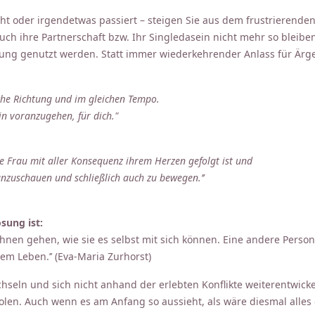
eht oder irgendetwas passiert – steigen Sie aus dem frustrierenden
ch ihre Partnerschaft bzw. Ihr Singledasein nicht mehr so bleiben
ng genutzt werden. Statt immer wiederkehrender Anlass für Ärger
eiche Richtung und im gleichen Tempo.
ein voranzugehen, für dich."
e Frau mit aller Konsequenz ihrem Herzen gefolgt ist und
 anzuschauen und schließlich auch zu bewegen.’’
sung ist:
hnen gehen, wie sie es selbst mit sich können. Eine andere Person k
rem Leben.’’ (Eva-Maria Zurhorst)
hseln und sich nicht anhand der erlebten Konflikte weiterentwick
len. Auch wenn es am Anfang so aussieht, als wäre diesmal alles