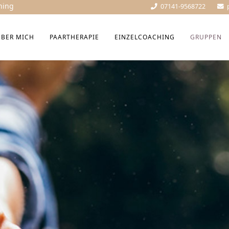
hing
07141-9568722
ÜBER MICH
PAARTHERAPIE
EINZELCOACHING
GRUPPEN