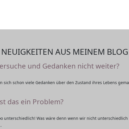
NEUIGKEITEN AUS MEINEM BLOG
Versuche und Gedanken nicht weiter?
 sich schon viele Gedanken über den Zustand ihres Lebens gemac
ist das ein Problem?
oo unterschiedlich! Was wäre denn wenn wir nicht unterschiedlich
.