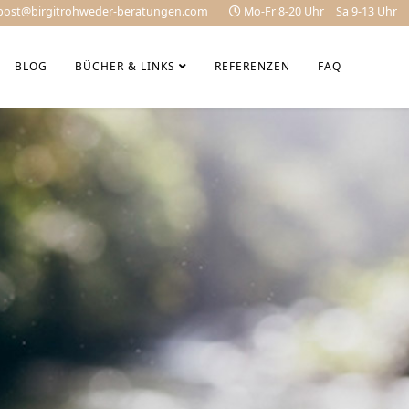
post@birgitrohweder-beratungen.com
Mo-Fr 8-20 Uhr | Sa 9-13 Uhr
BLOG
BÜCHER & LINKS
REFERENZEN
FAQ