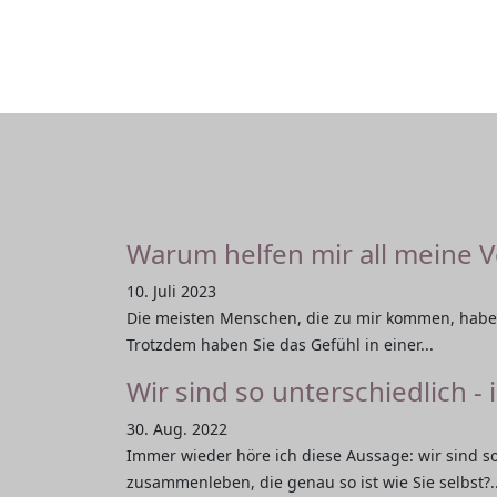
Warum helfen mir all meine 
10. Juli 2023
Die meisten Menschen, die zu mir kommen, haben
Trotzdem haben Sie das Gefühl in einer...
Wir sind so unterschiedlich - 
30. Aug. 2022
Immer wieder höre ich diese Aussage: wir sind s
zusammenleben, die genau so ist wie Sie selbst?..